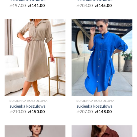
zł
197.00
zł
141.00
zł
203.00
zł
145.00
SUKIENKA KOSZULOWA
SUKIENKA KOSZULOWA
sukienka koszulowa
sukienka koszulowa
zł
210.00
zł
150.00
zł
207.00
zł
148.00