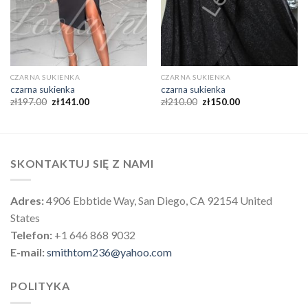
CZARNA SUKIENKA
CZARNA SUKIENKA
czarna sukienka
czarna sukienka
zł
197.00
zł
141.00
zł
210.00
zł
150.00
SKONTAKTUJ SIĘ Z NAMI
Adres:
4906 Ebbtide Way, San Diego, CA 92154 United
States
Telefon:
+1 646 868 9032
E-mail:
smithtom236@yahoo.com
POLITYKA