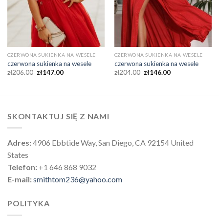
CZERWONA SUKIENKA NA WESELE
CZERWONA SUKIENKA NA WESELE
czerwona sukienka na wesele
czerwona sukienka na wesele
zł
206.00
zł
147.00
zł
204.00
zł
146.00
SKONTAKTUJ SIĘ Z NAMI
Adres:
4906 Ebbtide Way, San Diego, CA 92154 United
States
Telefon:
+1 646 868 9032
E-mail:
smithtom236@yahoo.com
POLITYKA