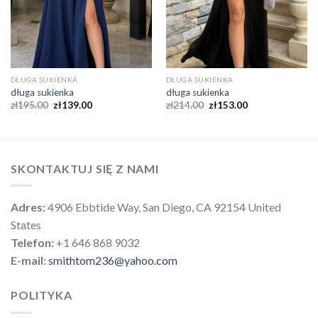
DŁUGA SUKIENKA
DŁUGA SUKIENKA
długa sukienka
długa sukienka
zł
195.00
zł
139.00
zł
214.00
zł
153.00
SKONTAKTUJ SIĘ Z NAMI
Adres:
4906 Ebbtide Way, San Diego, CA 92154 United
States
Telefon:
+1 646 868 9032
E-mail:
smithtom236@yahoo.com
POLITYKA