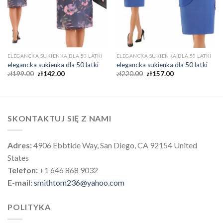
ELEGANCKA SUKIENKA DLA 50 LATKI
ELEGANCKA SUKIENKA DLA 50 LATKI
elegancka sukienka dla 50 latki
elegancka sukienka dla 50 latki
zł
199.00
zł
142.00
zł
220.00
zł
157.00
SKONTAKTUJ SIĘ Z NAMI
Adres:
4906 Ebbtide Way, San Diego, CA 92154 United
States
Telefon:
+1 646 868 9032
E-mail:
smithtom236@yahoo.com
POLITYKA