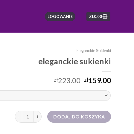
LOGOWANIE
ZŁ
0.00
Eleganckie Sukienki
eleganckie sukienki
223.00
159.00
zł
zł
ilość eleganckie sukienki
DODAJ DO KOSZYKA