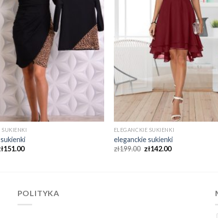
 SUKIENKI
ELEGANCKIE SUKIENKI
 sukienki
eleganckie sukienki
zł
151.00
zł
199.00
zł
142.00
POLITYKA