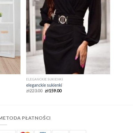
ELEGANCKIE SUKIENKI
eleganckie sukienki
zł
223.00
zł
159.00
METODA PŁATNOŚCI