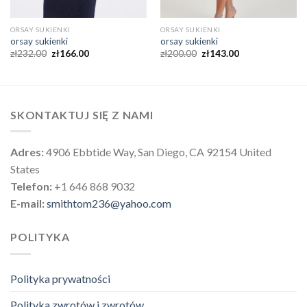
ORSAY SUKIENKI
ORSAY SUKIENKI
orsay sukienki
orsay sukienki
zł
232.00
zł
166.00
zł
200.00
zł
143.00
SKONTAKTUJ SIĘ Z NAMI
Adres:
4906 Ebbtide Way, San Diego, CA 92154 United
States
Telefon:
+1 646 868 9032
E-mail:
smithtom236@yahoo.com
POLITYKA
Polityka prywatności
Polityka zwrotów i zwrotów