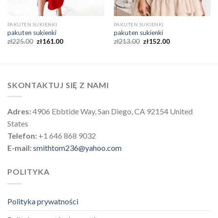
PAKUTEN SUKIENKI
PAKUTEN SUKIENKI
pakuten sukienki
pakuten sukienki
zł
225.00
zł
161.00
zł
213.00
zł
152.00
SKONTAKTUJ SIĘ Z NAMI
Adres:
4906 Ebbtide Way, San Diego, CA 92154 United
States
Telefon:
+1 646 868 9032
E-mail:
smithtom236@yahoo.com
POLITYKA
Polityka prywatności