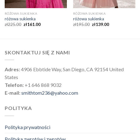
RÓŻOWA SUKIENKA
RÓŻOWA SUKIENKA
różowa sukienka
różowa sukienka
zł
225.00
zł
161.00
zł
195.00
zł
139.00
SKONTAKTUJ SIĘ Z NAMI
Adres:
4906 Ebbtide Way, San Diego, CA 92154 United
States
Telefon:
+1 646 868 9032
E-mail:
smithtom236@yahoo.com
POLITYKA
Polityka prywatności
Polityka zwrotów i zwrotów