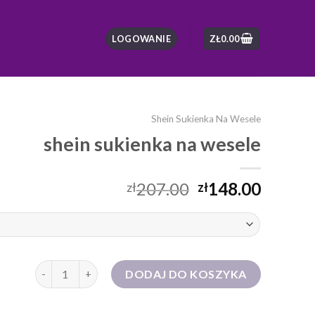
LOGOWANIE
ZŁ
0.00
Shein Sukienka Na Wesele
shein sukienka na wesele
207.00
148.00
zł
zł
ilość shein sukienka na wesele
DODAJ DO KOSZYKA