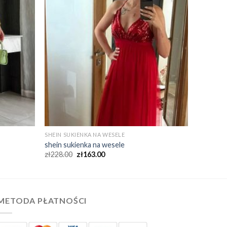
SHEIN SUKIENKA NA WESELE
shein sukienka na wesele
zł
228.00
zł
163.00
METODA PŁATNOŚCI