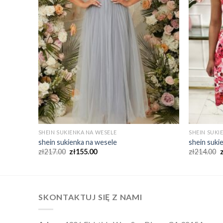
SHEIN SUKIENKA NA WESELE
SHEIN SUKI
shein sukienka na wesele
shein suki
zł
217.00
zł
155.00
zł
214.00
SKONTAKTUJ SIĘ Z NAMI