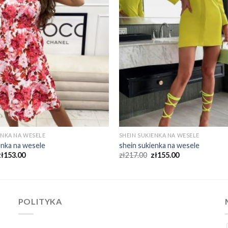
ENKA NA WESELE
SHEIN SUKIENKA NA WESELE
enka na wesele
shein sukienka na wesele
zł
153.00
zł
217.00
zł
155.00
POLITYKA