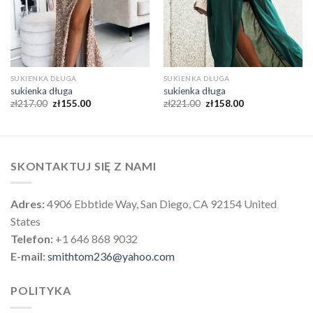
SUKIENKA DŁUGA
SUKIENKA DŁUGA
sukienka długa
sukienka długa
zł
217.00
zł
155.00
zł
221.00
zł
158.00
SKONTAKTUJ SIĘ Z NAMI
Adres:
4906 Ebbtide Way, San Diego, CA 92154 United
States
Telefon:
+1 646 868 9032
E-mail:
smithtom236@yahoo.com
POLITYKA