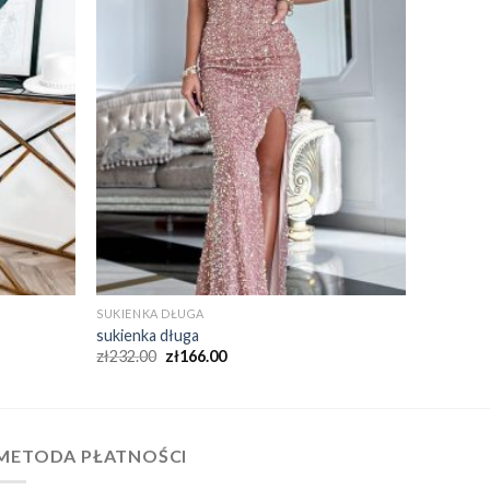
SUKIENKA DŁUGA
sukienka długa
zł
232.00
zł
166.00
METODA PŁATNOŚCI