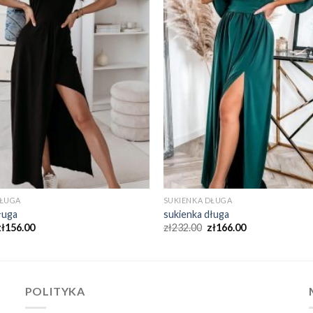
DŁUGA
SUKIENKA DŁUGA
ługa
sukienka długa
zł
156.00
zł
232.00
zł
166.00
POLITYKA