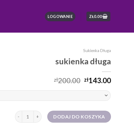
LOGOWANIE
ZŁ
0.00
Sukienka Długa
sukienka długa
200.00
143.00
zł
zł
ilość sukienka długa
DODAJ DO KOSZYKA