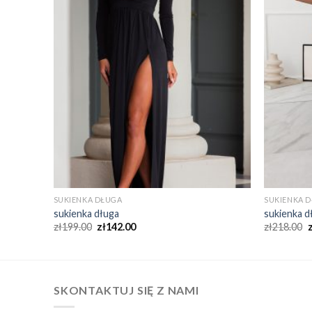
SUKIENKA DŁUGA
SUKIENKA 
sukienka długa
sukienka d
zł
199.00
zł
142.00
zł
218.00
SKONTAKTUJ SIĘ Z NAMI