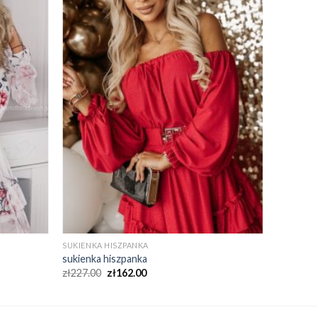
SUKIENKA HISZPANKA
sukienka hiszpanka
zł
227.00
zł
162.00