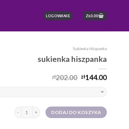
LOGOWANIE
ZŁ
0.00
Sukienka Hiszpanka
sukienka hiszpanka
202.00
144.00
zł
zł
ilość sukienka hiszpanka
DODAJ DO KOSZYKA