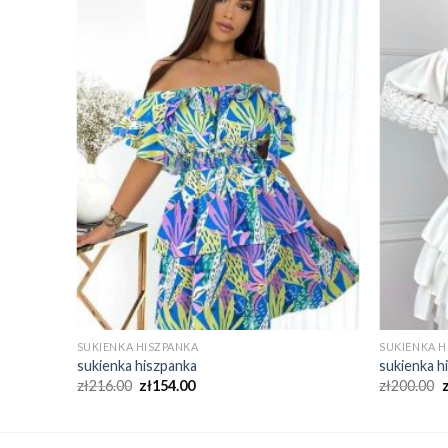
SUKIENKA HISZPANKA
SUKIENKA H
sukienka hiszpanka
sukienka h
zł
216.00
zł
154.00
zł
200.00