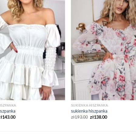
ISZPANKA
SUKIENKA HISZPANKA
iszpanka
sukienka hiszpanka
zł
143.00
zł
193.00
zł
138.00