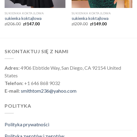
SUKIENKA KOKTAJLOWA
SUKIENKA KOKTAJLOWA
sukienka koktajlowa
sukienka koktajlowa
zł
206.00
zł
147.00
zł
209.00
zł
149.00
SKONTAKTUJ SIĘ Z NAMI
Adres:
4906 Ebbtide Way, San Diego, CA 92154 United
States
Telefon:
+1 646 868 9032
E-mail:
smithtom236@yahoo.com
POLITYKA
Polityka prywatności
Polityka zwrotów i zwrotów