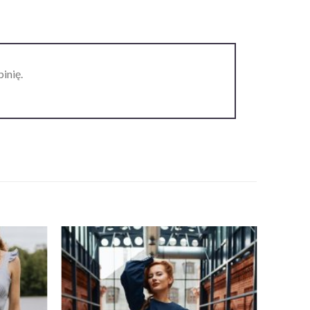
inię.