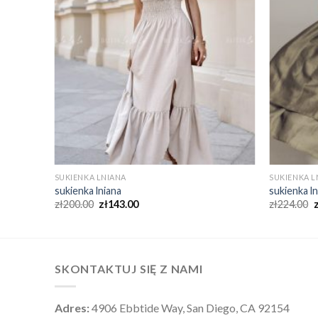
SUKIENKA LNIANA
SUKIENKA L
sukienka lniana
sukienka l
zł
200.00
zł
143.00
zł
224.00
SKONTAKTUJ SIĘ Z NAMI
Adres:
4906 Ebbtide Way, San Diego, CA 92154