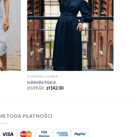
SUKIENKA LNIANA
sukienka lniana
zł
199.00
zł
142.00
METODA PŁATNOŚCI