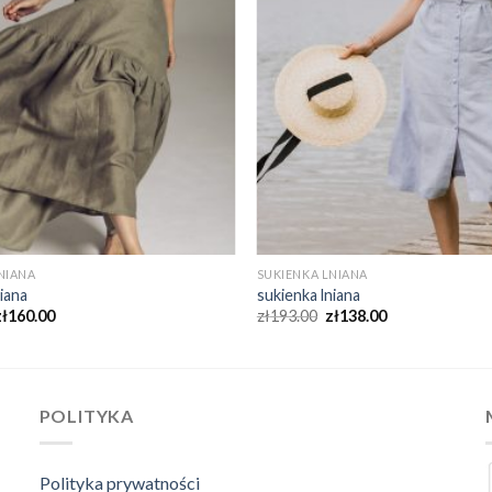
NIANA
SUKIENKA LNIANA
niana
sukienka lniana
zł
160.00
zł
193.00
zł
138.00
POLITYKA
Polityka prywatności