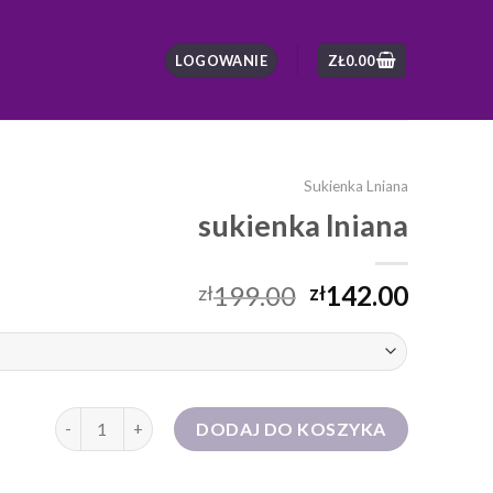
LOGOWANIE
ZŁ
0.00
Sukienka Lniana
sukienka lniana
199.00
142.00
zł
zł
ilość sukienka lniana
DODAJ DO KOSZYKA