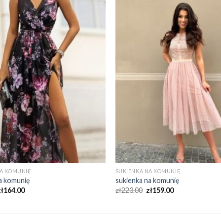
NA KOMUNIĘ
SUKIENKA NA KOMUNIĘ
a komunię
sukienka na komunię
zł
164.00
zł
223.00
zł
159.00