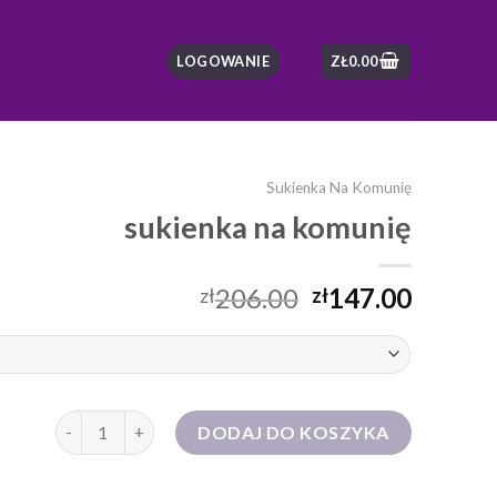
LOGOWANIE
ZŁ
0.00
Sukienka Na Komunię
sukienka na komunię
206.00
147.00
zł
zł
ilość sukienka na komunię
DODAJ DO KOSZYKA