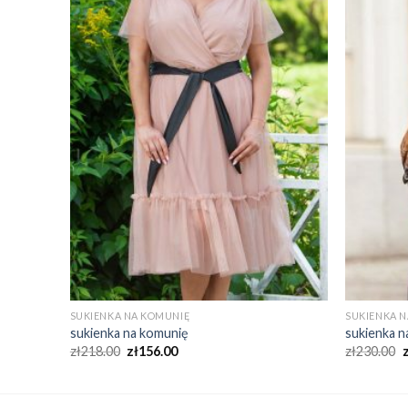
SUKIENKA NA KOMUNIĘ
SUKIENKA 
sukienka na komunię
sukienka n
zł
218.00
zł
156.00
zł
230.00