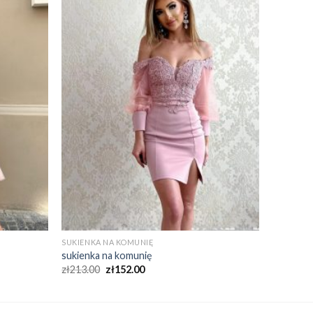
SUKIENKA NA KOMUNIĘ
sukienka na komunię
zł
213.00
zł
152.00