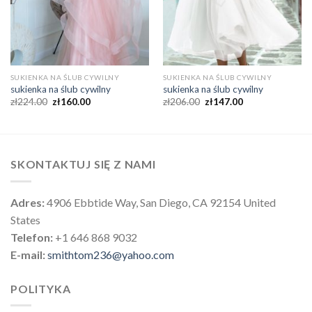
SUKIENKA NA ŚLUB CYWILNY
SUKIENKA NA ŚLUB CYWILNY
sukienka na ślub cywilny
sukienka na ślub cywilny
zł
224.00
zł
160.00
zł
206.00
zł
147.00
SKONTAKTUJ SIĘ Z NAMI
Adres:
4906 Ebbtide Way, San Diego, CA 92154 United
States
Telefon:
+1 646 868 9032
E-mail:
smithtom236@yahoo.com
POLITYKA