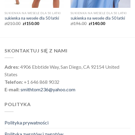
SUKIENKA NA WESELE DLA 50 LATKI
SUKIENKA NA WESELE DLA 50 LATKI
sukienka na wesele dla 50 latki
sukienka na wesele dla 50 latki
zł
210.00
zł
150.00
zł
196.00
zł
140.00
SKONTAKTUJ SIĘ Z NAMI
Adres:
4906 Ebbtide Way, San Diego, CA 92154 United
States
Telefon:
+1 646 868 9032
E-mail:
smithtom236@yahoo.com
POLITYKA
Polityka prywatności
Polityka zwrotów i zwrotów