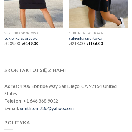
SUKIENKA SPORTOWA
SUKIENKA SPORTOWA
sukienka sportowa
sukienka sportowa
zł
209.00
zł
149.00
zł
218.00
zł
156.00
SKONTAKTUJ SIĘ Z NAMI
Adres:
4906 Ebbtide Way, San Diego, CA 92154 United
States
Telefon:
+1 646 868 9032
E-mail:
smithtom236@yahoo.com
POLITYKA