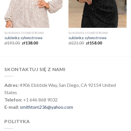
SUKIENKA SYLWESTROWA
SUKIENKA SYLWESTROWA
sukienka sylwestrowa
sukienka sylwestrowa
zł
193.00
zł
138.00
zł
221.00
zł
158.00
SKONTAKTUJ SIĘ Z NAMI
Adres:
4906 Ebbtide Way, San Diego, CA 92154 United
States
Telefon:
+1 646 868 9032
E-mail:
smithtom236@yahoo.com
POLITYKA