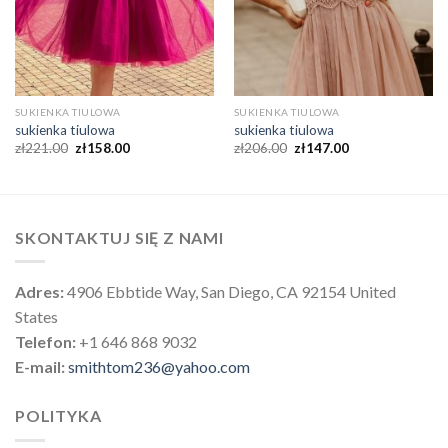
SUKIENKA TIULOWA
SUKIENKA TIULOWA
sukienka tiulowa
sukienka tiulowa
zł
221.00
zł
158.00
zł
206.00
zł
147.00
SKONTAKTUJ SIĘ Z NAMI
Adres:
4906 Ebbtide Way, San Diego, CA 92154 United
States
Telefon:
+1 646 868 9032
E-mail:
smithtom236@yahoo.com
POLITYKA