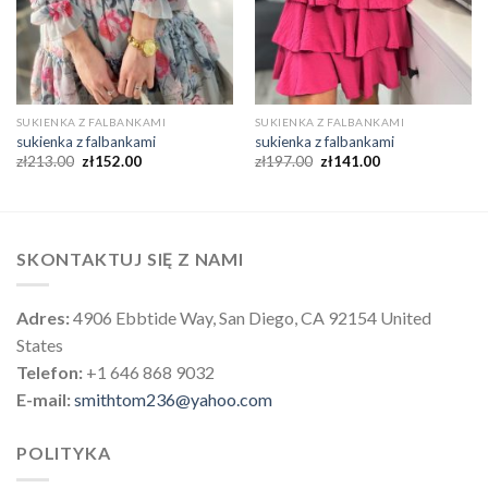
SUKIENKA Z FALBANKAMI
SUKIENKA Z FALBANKAMI
sukienka z falbankami
sukienka z falbankami
zł
213.00
zł
152.00
zł
197.00
zł
141.00
SKONTAKTUJ SIĘ Z NAMI
Adres:
4906 Ebbtide Way, San Diego, CA 92154 United
States
Telefon:
+1 646 868 9032
E-mail:
smithtom236@yahoo.com
POLITYKA