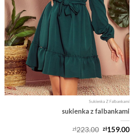
Sukienka Z Falbankami
sukienka z falbankami
223.00
159.00
zł
zł