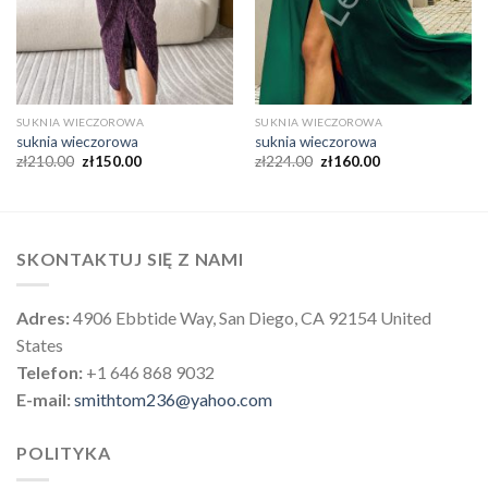
SUKNIA WIECZOROWA
SUKNIA WIECZOROWA
suknia wieczorowa
suknia wieczorowa
zł
210.00
zł
150.00
zł
224.00
zł
160.00
SKONTAKTUJ SIĘ Z NAMI
Adres:
4906 Ebbtide Way, San Diego, CA 92154 United
States
Telefon:
+1 646 868 9032
E-mail:
smithtom236@yahoo.com
POLITYKA