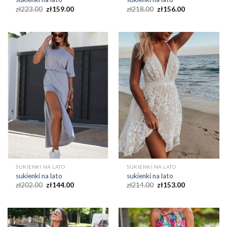
zł
223.00
zł
159.00
zł
218.00
zł
156.00
SUKIENKI NA LATO
SUKIENKI NA LATO
sukienki na lato
sukienki na lato
zł
202.00
zł
144.00
zł
214.00
zł
153.00