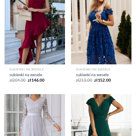
SUKIENKI NA WESELE
SUKIENKI NA WESELE
sukienki na wesele
sukienki na wesele
zł
204.00
zł
146.00
zł
213.00
zł
152.00