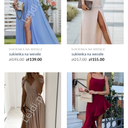
SUKIENKA NA WESELE
SUKIENKA NA WESELE
sukienka na wesele
sukienka na wesele
zł
195.00
zł
139.00
zł
217.00
zł
155.00