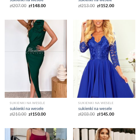
zł
207.00
zł
148.00
zł
213.00
zł
152.00
SUKIENKI NA WESELE
SUKIENKI NA WESELE
sukienki na wesele
sukienki na wesele
zł
210.00
zł
150.00
zł
203.00
zł
145.00