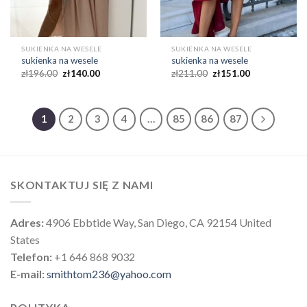
SUKIENKA NA WESELE
SUKIENKA NA WESELE
sukienka na wesele
sukienka na wesele
zł
196.00
zł
140.00
zł
211.00
zł
151.00
1
2
3
4
…
85
86
87
SKONTAKTUJ SIĘ Z NAMI
Adres:
4906 Ebbtide Way, San Diego, CA 92154 United
States
Telefon:
+1 646 868 9032
E-mail:
smithtom236@yahoo.com