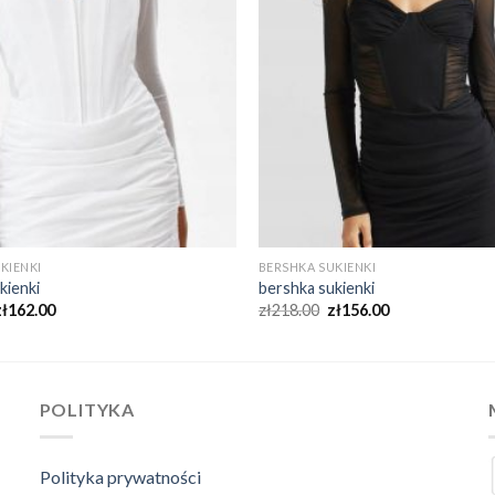
KIENKI
BERSHKA SUKIENKI
kienki
bershka sukienki
zł
162.00
zł
218.00
zł
156.00
POLITYKA
Polityka prywatności