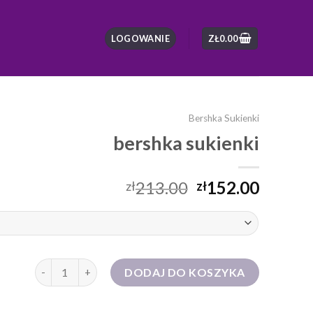
LOGOWANIE
ZŁ
0.00
Bershka Sukienki
bershka sukienki
213.00
152.00
zł
zł
ilość bershka sukienki
DODAJ DO KOSZYKA