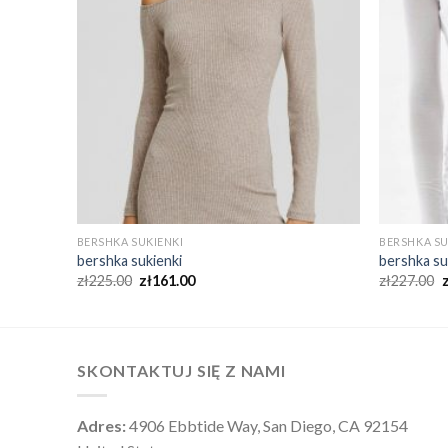
BERSHKA SUKIENKI
BERSHKA SU
bershka sukienki
bershka su
zł
225.00
zł
161.00
zł
227.00
SKONTAKTUJ SIĘ Z NAMI
Adres:
4906 Ebbtide Way, San Diego, CA 92154