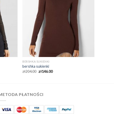
BERSHKA SUKIENKI
bershka sukienki
zł
204.00
zł
146.00
METODA PŁATNOŚCI