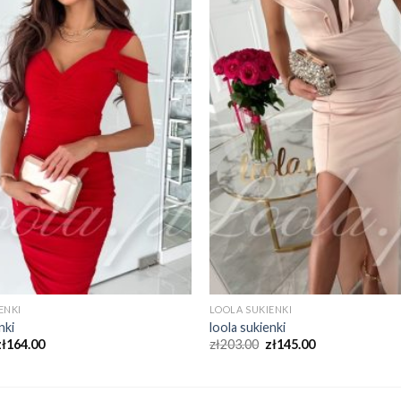
ENKI
LOOLA SUKIENKI
nki
loola sukienki
zł
164.00
zł
203.00
zł
145.00