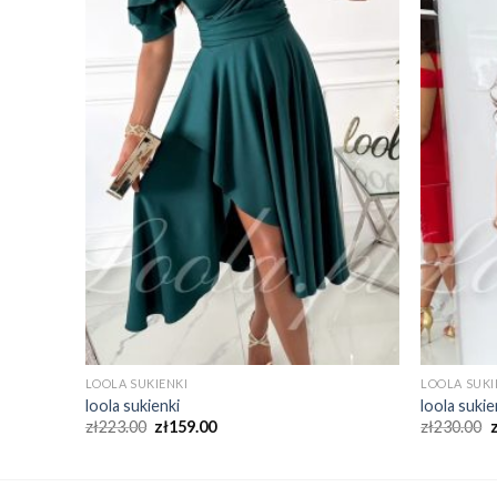
LOOLA SUKIENKI
LOOLA SUKI
loola sukienki
loola sukie
zł
223.00
zł
159.00
zł
230.00