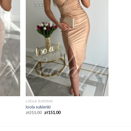
LOOLA SUKIENKI
loola sukienki
zł
211.00
zł
151.00