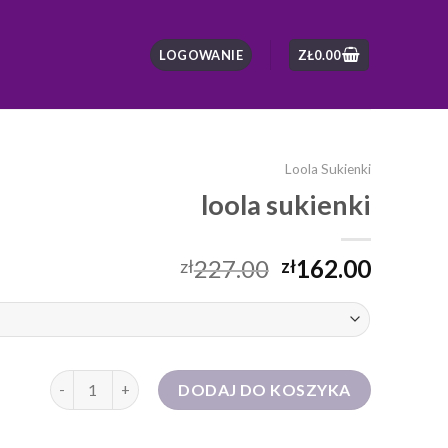
LOGOWANIE
ZŁ
0.00
Loola Sukienki
loola sukienki
227.00
162.00
zł
zł
ilość loola sukienki
DODAJ DO KOSZYKA