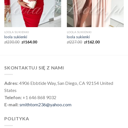
LOOLA SUKIENKI
LOOLA SUKIENKI
loola sukienki
loola sukienki
zł
230.00
zł
164.00
zł
227.00
zł
162.00
SKONTAKTUJ SIĘ Z NAMI
Adres:
4906 Ebbtide Way, San Diego, CA 92154 United
States
Telefon:
+1 646 868 9032
E-mail:
smithtom236@yahoo.com
POLITYKA