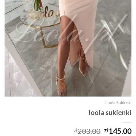
Loola Sukienki
loola sukienki
203.00
145.00
zł
zł