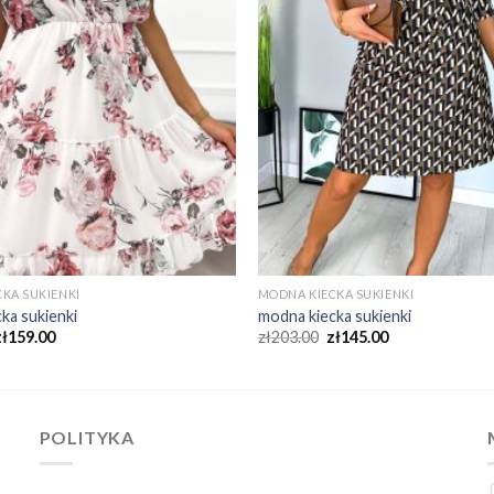
KA SUKIENKI
MODNA KIECKA SUKIENKI
ka sukienki
modna kiecka sukienki
zł
159.00
zł
203.00
zł
145.00
POLITYKA