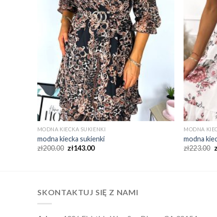
MODNA KIECKA SUKIENKI
MODNA KIEC
modna kiecka sukienki
modna kiec
zł
200.00
zł
143.00
zł
223.00
SKONTAKTUJ SIĘ Z NAMI