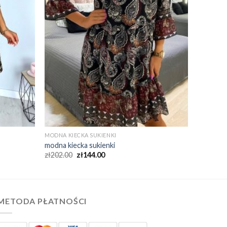
MODNA KIECKA SUKIENKI
modna kiecka sukienki
zł
202.00
zł
144.00
METODA PŁATNOŚCI