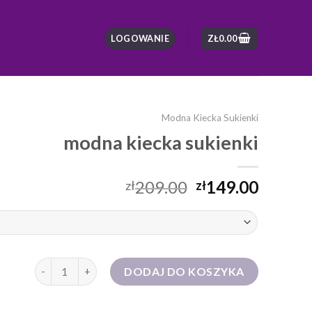
LOGOWANIE
ZŁ
0.00
Modna Kiecka Sukienki
modna kiecka sukienki
209.00
149.00
zł
zł
ilość modna kiecka sukienki
DODAJ DO KOSZYKA