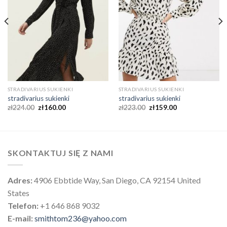
STRADIVARIUS SUKIENKI
STRADIVARIUS SUKIENKI
stradivarius sukienki
stradivarius sukienki
zł
224.00
zł
160.00
zł
223.00
zł
159.00
SKONTAKTUJ SIĘ Z NAMI
Adres:
4906 Ebbtide Way, San Diego, CA 92154 United
States
Telefon:
+1 646 868 9032
E-mail:
smithtom236@yahoo.com