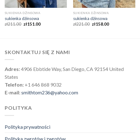
SUKIENKA DŻINSOWA
SUKIENKA DŻINSOWA
sukienka dżinsowa
sukienka dżinsowa
zł
211.00
zł
151.00
zł
221.00
zł
158.00
SKONTAKTUJ SIĘ Z NAMI
Adres:
4906 Ebbtide Way, San Diego, CA 92154 United
States
Telefon:
+1 646 868 9032
E-mail:
smithtom236@yahoo.com
POLITYKA
Polityka prywatności
Polityka zwrotów i zwrotów