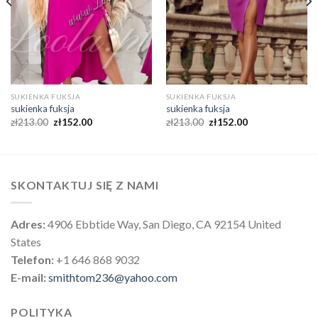
SUKIENKA FUKSJA
SUKIENKA FUKSJA
sukienka fuksja
sukienka fuksja
zł
213.00
zł
152.00
zł
213.00
zł
152.00
SKONTAKTUJ SIĘ Z NAMI
Adres:
4906 Ebbtide Way, San Diego, CA 92154 United
States
Telefon:
+1 646 868 9032
E-mail:
smithtom236@yahoo.com
POLITYKA