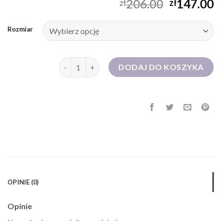
206.00
147.00
zł
zł
Rozmiar
ilość sukienka fuksja
DODAJ DO KOSZYKA
OPINIE (0)
Opinie