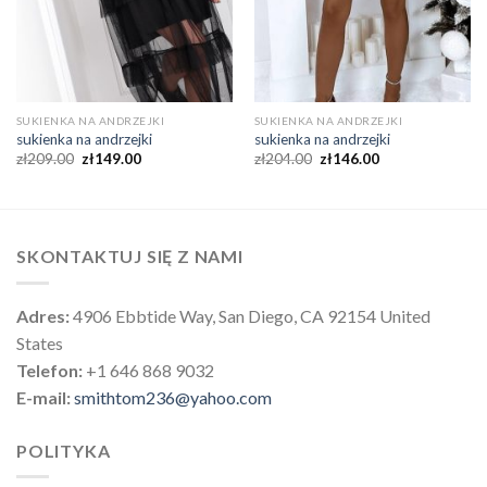
SUKIENKA NA ANDRZEJKI
SUKIENKA NA ANDRZEJKI
sukienka na andrzejki
sukienka na andrzejki
zł
209.00
zł
149.00
zł
204.00
zł
146.00
SKONTAKTUJ SIĘ Z NAMI
Adres:
4906 Ebbtide Way, San Diego, CA 92154 United
States
Telefon:
+1 646 868 9032
E-mail:
smithtom236@yahoo.com
POLITYKA