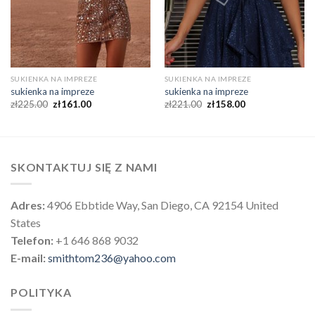
SUKIENKA NA IMPREZE
SUKIENKA NA IMPREZE
sukienka na impreze
sukienka na impreze
zł
225.00
zł
161.00
zł
221.00
zł
158.00
SKONTAKTUJ SIĘ Z NAMI
Adres:
4906 Ebbtide Way, San Diego, CA 92154 United
States
Telefon:
+1 646 868 9032
E-mail:
smithtom236@yahoo.com
POLITYKA