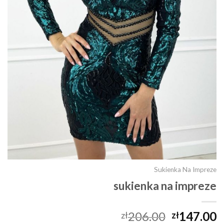
Sukienka Na Impreze
sukienka na impreze
206.00
147.00
zł
zł