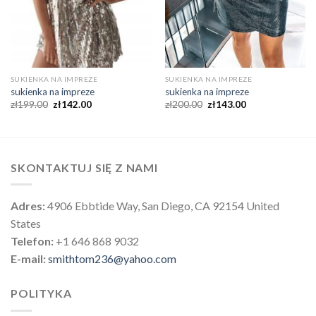
SUKIENKA NA IMPREZE
SUKIENKA NA IMPREZE
sukienka na impreze
sukienka na impreze
zł
199.00
zł
142.00
zł
200.00
zł
143.00
SKONTAKTUJ SIĘ Z NAMI
Adres:
4906 Ebbtide Way, San Diego, CA 92154 United
States
Telefon:
+1 646 868 9032
E-mail:
smithtom236@yahoo.com
POLITYKA