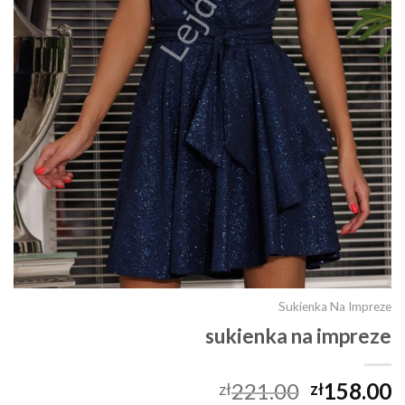
Sukienka Na Impreze
sukienka na impreze
221.00
158.00
zł
zł