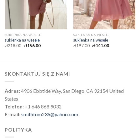
SUKIENKA NA WESELE
SUKIENKA NA WESELE
sukienka na wesele
sukienka na wesele
zł
218.00
zł
156.00
zł
197.00
zł
141.00
SKONTAKTUJ SIĘ Z NAMI
Adres:
4906 Ebbtide Way, San Diego, CA 92154 United
States
Telefon:
+1 646 868 9032
E-mail:
smithtom236@yahoo.com
POLITYKA