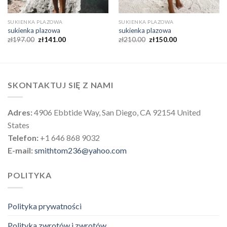
SUKIENKA PLAZOWA
SUKIENKA PLAZOWA
sukienka plazowa
sukienka plazowa
zł
197.00
zł
141.00
zł
210.00
zł
150.00
SKONTAKTUJ SIĘ Z NAMI
Adres:
4906 Ebbtide Way, San Diego, CA 92154 United
States
Telefon:
+1 646 868 9032
E-mail:
smithtom236@yahoo.com
POLITYKA
Polityka prywatności
Polityka zwrotów i zwrotów