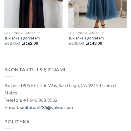
SUKIENKA Z GORSETEM
SUKIENKA Z GORSETEM
sukienka z gorsetem
sukienka z gorsetem
zł
227.00
zł
162.00
zł
200.00
zł
143.00
SKONTAKTUJ SIĘ Z NAMI
Adres:
4906 Ebbtide Way, San Diego, CA 92154 United
States
Telefon:
+1 646 868 9032
E-mail:
smithtom236@yahoo.com
POLITYKA