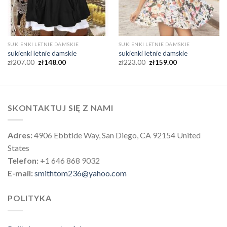
SUKIENKI LETNIE DAMSKIE
SUKIENKI LETNIE DAMSKIE
sukienki letnie damskie
sukienki letnie damskie
zł
207.00
zł
148.00
zł
223.00
zł
159.00
SKONTAKTUJ SIĘ Z NAMI
Adres:
4906 Ebbtide Way, San Diego, CA 92154 United
States
Telefon:
+1 646 868 9032
E-mail:
smithtom236@yahoo.com
POLITYKA