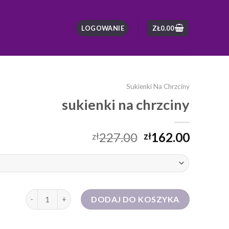
LOGOWANIE
ZŁ
0.00
Sukienki Na Chrzciny
sukienki na chrzciny
227.00
162.00
zł
zł
ilość sukienki na chrzciny
DODAJ DO KOSZYKA