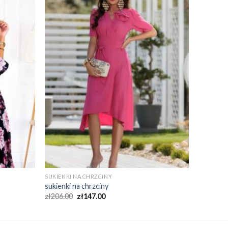
SUKIENKI NA CHRZCINY
sukienki na chrzciny
zł
206.00
zł
147.00