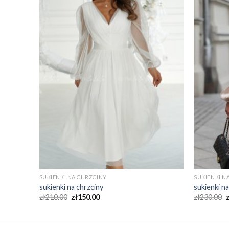
SUKIENKI NA CHRZCINY
SUKIENKI N
sukienki na chrzciny
sukienki n
zł
210.00
zł
150.00
zł
230.00