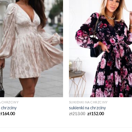
A CHRZCINY
SUKIENKI NA CHRZCINY
a chrzciny
sukienki na chrzciny
zł
164.00
zł
213.00
zł
152.00