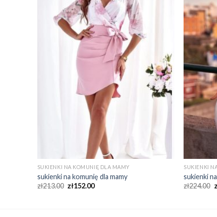
SUKIENKI NA KOMUNIĘ DLA MAMY
SUKIENKI N
sukienki na komunię dla mamy
sukienki n
zł
213.00
zł
152.00
zł
224.00