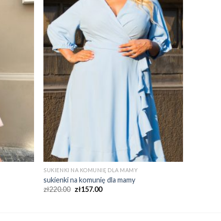
SUKIENKI NA KOMUNIĘ DLA MAMY
sukienki na komunię dla mamy
zł
220.00
zł
157.00