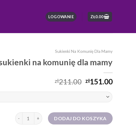
LOGOWANIE
ZŁ
0.00
Sukienki Na Komunię Dla Mamy
sukienki na komunię dla mamy
211.00
151.00
zł
zł
ilość sukienki na komunię dla mamy
DODAJ DO KOSZYKA