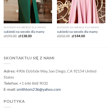
SUKIENKI NA WESELE DLA MAMY
SUKIENKI NA WESELE DLA MAMY
sukienki na wesele dla mamy
sukienki na wesele dla mamy
zł
193.00
zł
138.00
zł
202.00
zł
144.00
SKONTAKTUJ SIĘ Z NAMI
Adres:
4906 Ebbtide Way, San Diego, CA 92154 United
States
Telefon:
+1 646 868 9032
E-mail:
smithtom236@yahoo.com
POLITYKA