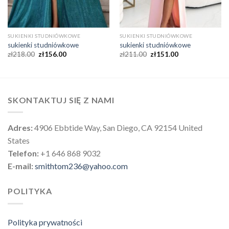
SUKIENKI STUDNIÓWKOWE
SUKIENKI STUDNIÓWKOWE
sukienki studniówkowe
sukienki studniówkowe
zł
218.00
zł
156.00
zł
211.00
zł
151.00
SKONTAKTUJ SIĘ Z NAMI
Adres:
4906 Ebbtide Way, San Diego, CA 92154 United
States
Telefon:
+1 646 868 9032
E-mail:
smithtom236@yahoo.com
POLITYKA
Polityka prywatności