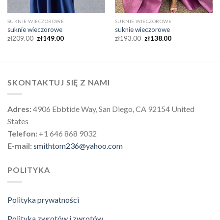
SUKNIE WIECZOROWE
SUKNIE WIECZOROWE
suknie wieczorowe
suknie wieczorowe
zł
209.00
zł
149.00
zł
193.00
zł
138.00
SKONTAKTUJ SIĘ Z NAMI
Adres:
4906 Ebbtide Way, San Diego, CA 92154 United
States
Telefon:
+1 646 868 9032
E-mail:
smithtom236@yahoo.com
POLITYKA
Polityka prywatności
Polityka zwrotów i zwrotów