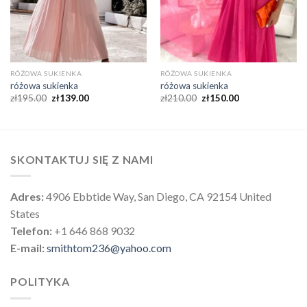
RÓŻOWA SUKIENKA
RÓŻOWA SUKIENKA
różowa sukienka
różowa sukienka
zł
195.00
zł
139.00
zł
210.00
zł
150.00
SKONTAKTUJ SIĘ Z NAMI
Adres:
4906 Ebbtide Way, San Diego, CA 92154 United
States
Telefon:
+1 646 868 9032
E-mail:
smithtom236@yahoo.com
POLITYKA