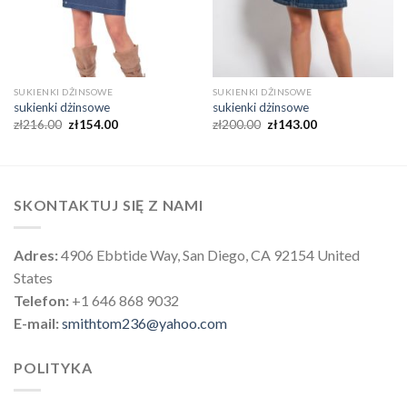
SUKIENKI DŻINSOWE
SUKIENKI DŻINSOWE
sukienki dżinsowe
sukienki dżinsowe
zł
216.00
zł
154.00
zł
200.00
zł
143.00
SKONTAKTUJ SIĘ Z NAMI
Adres:
4906 Ebbtide Way, San Diego, CA 92154 United
States
Telefon:
+1 646 868 9032
E-mail:
smithtom236@yahoo.com
POLITYKA