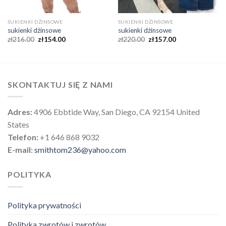
SUKIENKI DŻINSOWE
SUKIENKI DŻINSOWE
sukienki dżinsowe
sukienki dżinsowe
zł
216.00
zł
154.00
zł
220.00
zł
157.00
SKONTAKTUJ SIĘ Z NAMI
Adres:
4906 Ebbtide Way, San Diego, CA 92154 United
States
Telefon:
+1 646 868 9032
E-mail:
smithtom236@yahoo.com
POLITYKA
Polityka prywatności
Polityka zwrotów i zwrotów